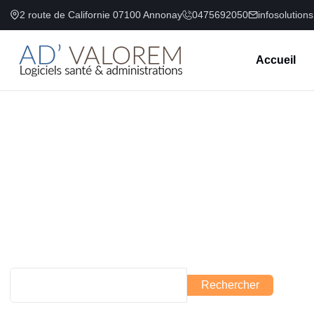
2 route de Californie 07100 Annonay
0475692050
infosolution
Accueil
Rechercher