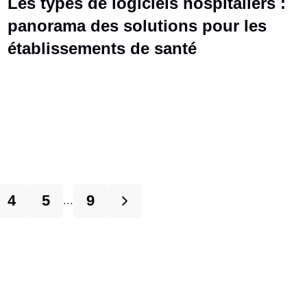
Les types de logiciels hospitaliers :
panorama des solutions pour les
établissements de santé
4
5
9
...