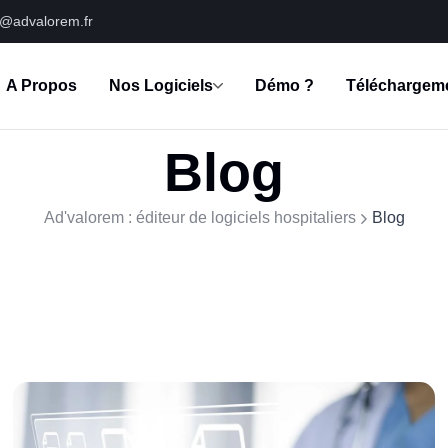
s@advalorem.fr
A Propos
Nos Logiciels
Démo ?
Téléchargem
Blog
Ad'valorem : éditeur de logiciels hospitaliers
Blog