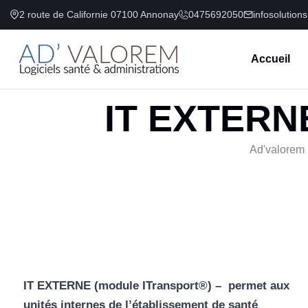
2 route de Californie 07100 Annonay
0475692050
infosolution
Accueil
IT EXTERNE 
Ad'valorem :
IT EXTERNE (module ITransport®) – permet aux
unités internes de l’établissement de santé