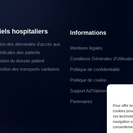
iels hospitaliers
Informations
ion des demandes d'accès aux
Mentions légales
édicales des patients
Conditions Générales d’Utilisati
stion du dossier patient
stion des transports sanitaires
Politique de confidentialité
Politique de cookie
Support Ad’Valorem
Partenaires
Pour offrir 
cookies pour
ces technolo
navigation ou
consentement