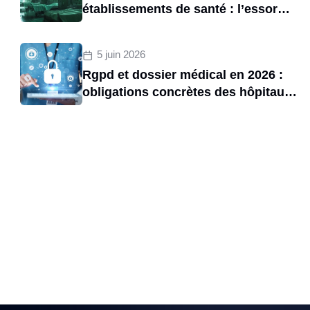
établissements de santé : l’essor
d’une menace structurelle entre
2020 et 2025
5 juin 2026
Rgpd et dossier médical en 2026 :
obligations concrètes des hôpitaux
et risques de sanctions cnil