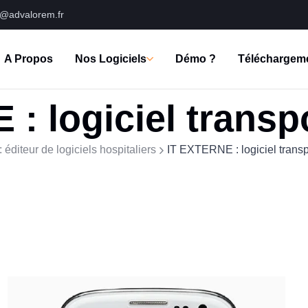
s@advalorem.fr
A Propos
Nos Logiciels
Démo ?
Téléchargem
: logiciel transpo
 éditeur de logiciels hospitaliers
IT EXTERNE : logiciel transp