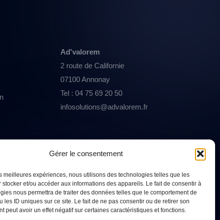
Ad'valorem
2 route de Californie
07100 Annonay
Tel : 04 75 69 20 50
on
infosolutions@advalorem.fr
Gérer le consentement
les meilleures expériences, nous utilisons des technologies telles que les
 stocker et/ou accéder aux informations des appareils. Le fait de consentir à
gies nous permettra de traiter des données telles que le comportement de
 les ID uniques sur ce site. Le fait de ne pas consentir ou de retirer son
 peut avoir un effet négatif sur certaines caractéristiques et fonctions.