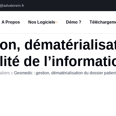
s@advalorem.fr
A Propos
Nos Logiciels
Démo ?
Téléchargem
on, dématérialisa
ilité de l’informat
aliers
Gesmedic : gestion, dématérialisation du dossier patient 