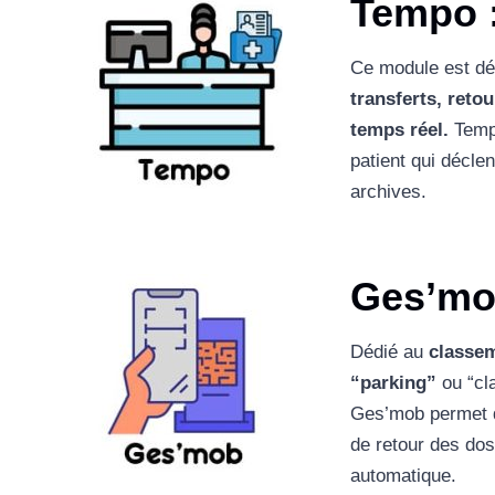
Tempo
Ce module est dé
transferts, reto
temps réel.
Temp
patient qui décl
archives.
Ges’m
Dédié au
classem
“parking”
ou “cla
Ges’mob permet d
de retour des dos
automatique.