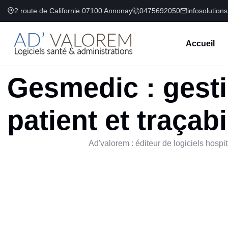
2 route de Californie 07100 Annonay
0475692050
infosolution
Accueil
Gesmedic : gesti
patient et traçab
Ad'valorem : éditeur de logiciels hospit