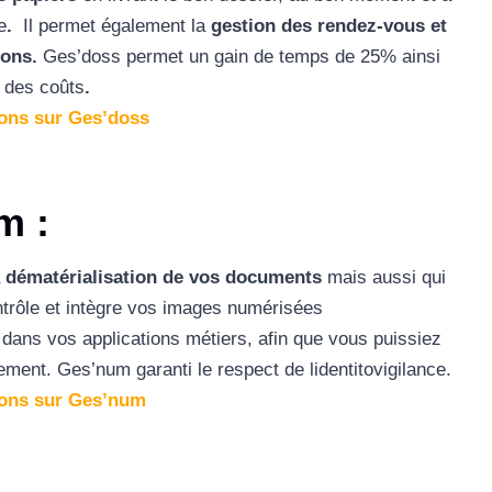
e
.
Il permet également la
gestion des rendez-vous et
ions.
Ges’doss permet un gain de temps de 25% ainsi
n des coûts
.
ions sur Ges’doss
um
:
a
dématérialisation de vos documents
mais aussi qui
ontrôle et intègre vos images numérisées
dans vos applications métiers, afin que vous puissiez
ement. Ges’num garanti le respect de lidentitovigilance.
ions sur Ges’num