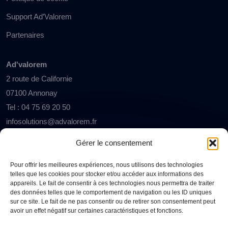
Support Ad’Valorem
Partenaires
Ad'valorem
2 route de Californie
07100 Annonay
Tel : 04 75 69 20 50
infosolutions@advalorem.fr
Gérer le consentement
Pour offrir les meilleures expériences, nous utilisons des technologies
telles que les cookies pour stocker et/ou accéder aux informations des
appareils. Le fait de consentir à ces technologies nous permettra de traiter
des données telles que le comportement de navigation ou les ID uniques
Copyright© 2024 - Ad'valorem - Tous droits réservés
sur ce site. Le fait de ne pas consentir ou de retirer son consentement peut
avoir un effet négatif sur certaines caractéristiques et fonctions.