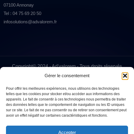
07100 Annonay
Tel : 04 75 69 20 50
infosolutions@advalorem.fr
Copyright© 2024 - Ad'valorem - Tous droits réservés
Gérer le consentement
Pour offrir les meilleures expériences, nous utilisons des technologies
telles que les cookies pour stocker et/ou accéder aux informations des
appareils. Le fait de consentir à ces technologies nous permettra de traiter
des données telles que le comportement de navigation ou les ID uniques
sur ce site. Le fait de ne pas consentir ou de retirer son consentement peut
avoir un effet négatif sur certaines caractéristiques et fonctions.
Accepter