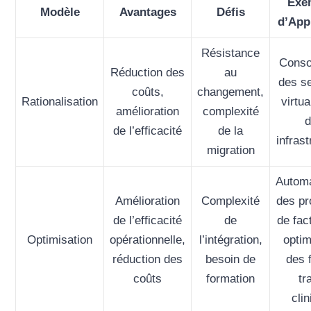
Exe
Modèle
Avantages
Défis
d’App
Résistance
Conso
Réduction des
au
des s
coûts,
changement,
Rationalisation
virtua
amélioration
complexité
d
de l’efficacité
de la
infras
migration
Automa
Amélioration
Complexité
des p
de l’efficacité
de
de fac
Optimisation
opérationnelle,
l’intégration,
optim
réduction des
besoin de
des 
coûts
formation
tr
cli