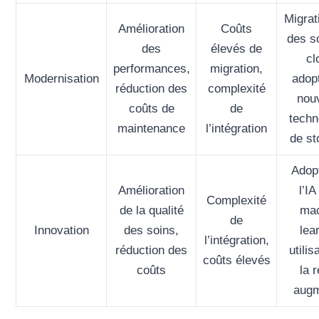
Migrat
Amélioration
Coûts
des s
des
élevés de
cl
performances,
migration,
Modernisation
adop
réduction des
complexité
nou
coûts de
de
techn
maintenance
l’intégration
de s
Adop
Amélioration
l’IA
Complexité
de la qualité
mac
de
Innovation
des soins,
lea
l’intégration,
réduction des
utilis
coûts élevés
coûts
la r
augm