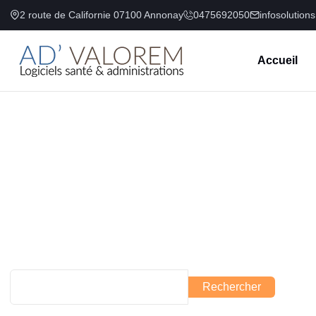
2 route de Californie 07100 Annonay
0475692050
infosolution
Accueil
Rechercher