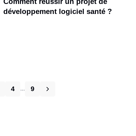
Comment réussir un projet de
développement logiciel santé ?
4
9
...