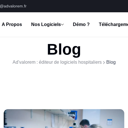
s@advalorem.fr
A Propos
Nos Logiciels
Démo ?
Téléchargem
Blog
Ad'valorem : éditeur de logiciels hospitaliers
Blog