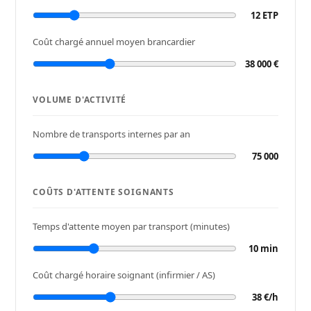
m
12 ETP
u
Coût chargé annuel moyen brancardier
l
38 000 €
a
VOLUME D'ACTIVITÉ
t
Nombre de transports internes par an
e
75 000
u
COÛTS D'ATTENTE SOIGNANTS
r
Temps d'attente moyen par transport (minutes)
d
10 min
e
Coût chargé horaire soignant (infirmier / AS)
c
38 €/h