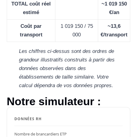
TOTAL coût réel
~1 019 150
estimé
€/an
Coût par
1 019 150 / 75
~13,6
transport
000
€/transport
Les chiffres ci-dessus sont des ordres de
grandeur illustratifs construits à partir des
données observées dans des
établissements de taille similaire. Votre
calcul dépendra de vos données propres.
Notre simulateur :
S
DONNÉES RH
i
Nombre de brancardiers ETP