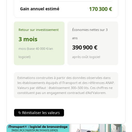
170 300 €
Gain annuel estimé
Retour sur investissement
Économies nettes sur 3
3 mois
ans
390 900 €
mois (base 40 000 €/an
logiciel)
après coût logiciel
Estimations construites à partir des données observées dans
les établissements équipés d'iTransport et des références ANAP.
Valeurs par défaut : établissement 300–500 lits. Ces chiffres ne
constituent pas un engagement contractuel d'Ad'Valorem.
↻ Réinitialiser les valeurs