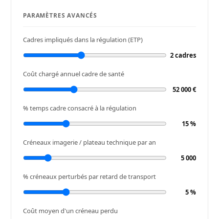
o
PARAMÈTRES AVANCÉS
û
Cadres impliqués dans la régulation (ETP)
t
2 cadres
d
Coût chargé annuel cadre de santé
u
52 000 €
b
% temps cadre consacré à la régulation
15 %
r
Créneaux imagerie / plateau technique par an
a
5 000
n
% créneaux perturbés par retard de transport
c
5 %
a
Coût moyen d'un créneau perdu