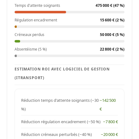
t
Temps d'attente soignants
475 000 € (47 %)
a
Régulation encadrement
15 600 € (2 %)
l
Créneaux perdus
50 000 € (5 %)
i
Absentéisme (5 %)
22 800 € (2 %)
e
r
ESTIMATION ROI AVEC LOGICIEL DE GESTION
(ITRANSPORT)
Réduction temps d'attente soignants (−30
−142 500
%)
€
Réduction régulation encadrement (−50 %)
−7 800 €
Réduction créneaux perturbés (−40 %)
−20 000 €