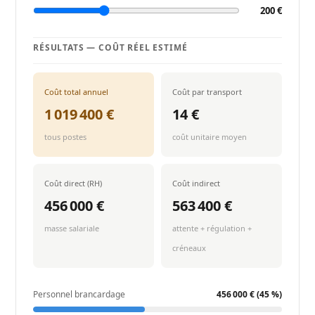
200 €
r
d
RÉSULTATS — COÛT RÉEL ESTIMÉ
a
Coût total annuel
Coût par transport
g
1 019 400 €
14 €
e
tous postes
coût unitaire moyen
h
Coût direct (RH)
Coût indirect
o
456 000 €
563 400 €
s
masse salariale
attente + régulation +
créneaux
p
i
Personnel brancardage
456 000 € (45 %)