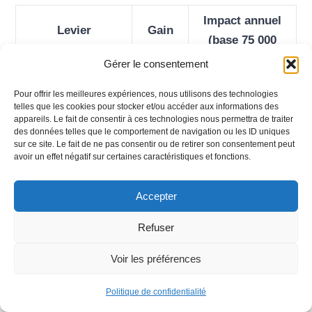
Impact annuel
Levier
Gain
(base 75 000
d’optimisation
estimé
transports)
Gérer le consentement
Réduction temps
−30 %
Pour offrir les meilleures expériences, nous utilisons des technologies
telles que les cookies pour stocker et/ou accéder aux informations des
d’attente soignants
sur 474
−142 425 €
appareils. Le fait de consentir à ces technologies nous permettra de traiter
(−30 %)
750 €
des données telles que le comportement de navigation ou les ID uniques
sur ce site. Le fait de ne pas consentir ou de retirer son consentement peut
avoir un effet négatif sur certaines caractéristiques et fonctions.
Réduction
−50 %
régulation
sur 15
−7 800 €
Accepter
encadrement (−50
600 €
%)
Refuser
−40 %
Voir les préférences
Réduction créneaux
sur 50
−20 000 €
perturbés (−40 %)
000 €
Politique de confidentialité