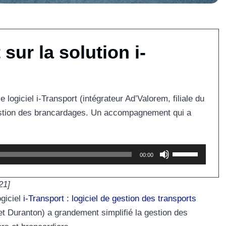
sur la solution i-
e logiciel i-Transport (intégrateur Ad’Valorem, filiale du
gestion des brancardages. Un accompagnement qui a
Utilisez
00:00
les
flèches
21]
haut/bas
ogiciel
i-Transport : logiciel de gestion des transports
pour
et Duranton) a grandement simplifié la gestion des
augmenter