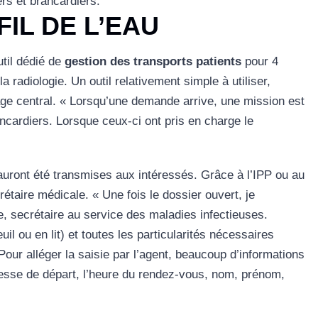
s et brancardiers.
ou
IL DE L’EAU
diminuer
le
il dédié de
gestion des transports patients
pour 4
volume.
a radiologie. Un outil relativement simple à utiliser,
age central. « Lorsqu’une demande arrive, une mission est
rancardiers. Lorsque ceux-ci ont pris en charge le
uront été transmises aux intéressés. Grâce à l’IPP ou au
́taire médicale. « Une fois le dossier ouvert, je
le, secrétaire au service des maladies infectieuses.
uil ou en lit) et toutes les particularités nécessaires
our alléger la saisie par l’agent, beaucoup d’informations
esse de départ, l’heure du rendez-vous, nom, prénom,