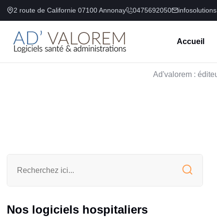
2 route de Californie 07100 Annonay
0475692050
infosolution
Accueil
Ad'valorem : éditeu
Nos logiciels hospitaliers