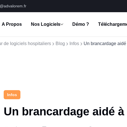
s@advalorem.fr
A Propos
Nos Logiciels
Démo ?
Téléchargem
r de logiciels hospitaliers
Blog
Infos
Un brancardage aidé à
Infos
Un brancardage aidé à l