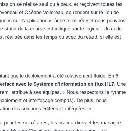
ission se réalise seul ou à deux, et reçoivent toutes les
bveneau et Océane Vollereau, se rendent sur le lieu de
iquons sur l’application «Tâche terminée» et nous pouvons
le statut de la course est indiqué sur le logiciel. Un code
st réalisée dans les temps ou avec du retard, si elle est
tant que le déploiement a été relativement fluide. En 6
terfacé avec le Système d’Information en flux HL7
. Une
rem, attribue à ses équipes. « Nous respectons le rythme
́ploiement et interfaçage compris). De plus, nous
ion des solutions éditées et intégrées. »
ux, pour les secrétaires, les brancardiers et les managers.
écise Myriam Chevillard, directrice des soins. Les