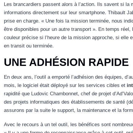
Les brancardiers passent alors à l’action. Ils savent si la m
informations directement sur leur smartphone. Thibault Ja
prise en charge. « Une fois la mission terminée, nous ind
être disponibles pour un autre transport ». En temps réel, 
couleur précise si l’heure de la mission approche, si elle e
en transit ou terminée.
UNE ADHÉSION RAPIDE
En deux ans, l’outil a emporté l’adhésion des équipes, d’au
mois, le logiciel était déployé sur les services cibles et
in
rapidité que Ludovic Chambonnet, chef de projet d’Ad’Valo
des projets informatiques des établissements de santé (de
assurons par la suite le support, la maintenance et la format
Avec le recours à un tel outil, les bénéfices sont nombre
« Il y a une forme de reconnaissance grâce à cet outil, pr