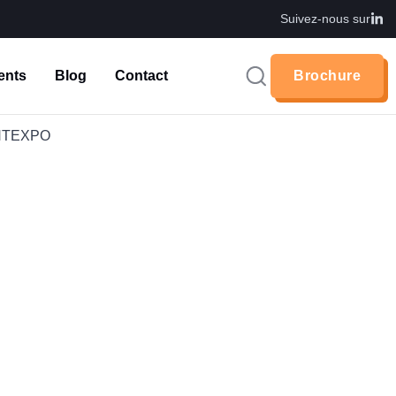
Suivez-nous sur
ents
Blog
Contact
Brochure
Brochure
NTEXPO