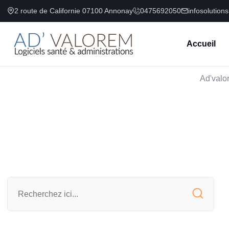
2 route de Californie 07100 Annonay
0475692050
infosolution
Accueil
Ad'valor