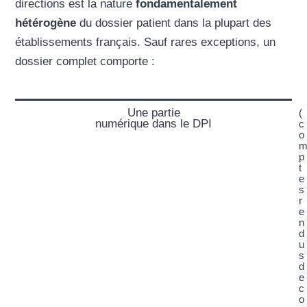
directions est la nature
fondamentalement
hétérogène
du dossier patient dans la plupart des
établissements français. Sauf rares exceptions, un
dossier complet comporte :
Une partie
(
numérique dans le DPI
c
o
p
t
e
s
r
e
n
d
u
s
d
e
c
o