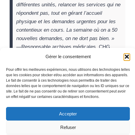
différentes unités, relancer les services qui ne
répondent pas, tout en gérant l’accueil
physique et les demandes urgentes pour les
contentieux en cours. La semaine où on a 50
nouvelles demandes, on ne dort pas bien. »
—
Responsable archives médicales, CHG,
témoignage recueilli en 2025
Gérer le consentement
Pour offrir les meilleures expériences, nous utilisons des technologies telles
que les cookies pour stocker et/ou accéder aux informations des appareils.
Le fait de consentir à ces technologies nous permettra de traiter des
Les conséquences de cette surcharge sont multiples :
données telles que le comportement de navigation ou les ID uniques sur ce
le personnel est souvent contraint de jongler entre
site. Le fait de ne pas consentir ou de retirer son consentement peut avoir
un effet négatif sur certaines caractéristiques et fonctions.
plusieurs outils ou processus, augmentant les risques
d’erreurs ; l’absence de centralisation complexifie la
Accepter
coordination entre les services et allonge les délais ;
enfin, le non-respect des délais légaux de réponse
Refuser
peut entraîner des sanctions ou nuire à la relation