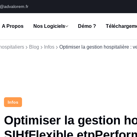
s@advalorem.fr
A Propos
Nos Logiciels
Démo ?
Téléchargem
hospitaliers
Blog
Infos
Optimiser la gestion hospitalière : 
Infos
Optimiser la gestion ho
SIHfFlexible etpPerfor