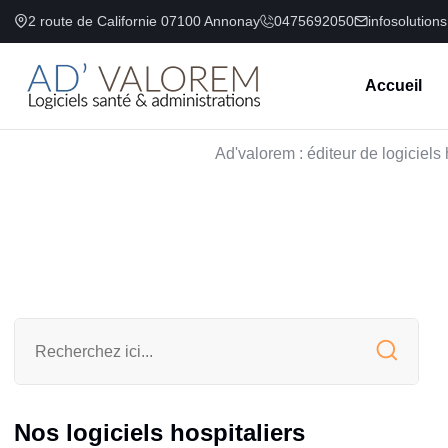
2 route de Californie 07100 Annonay
0475692050
infosolution
Accueil
Ad'valorem : éditeur de logiciels 
Nos logiciels hospitaliers