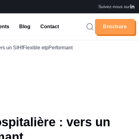
Suivez-nous sur
ents
Blog
Contact
Brochure
Brochure
vers un SIHfFlexible etpPerformant
spitalière : vers un
mant