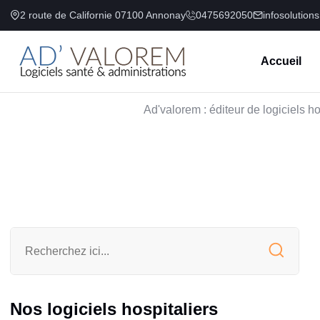
2 route de Californie 07100 Annonay
0475692050
infosolution
Accueil
Ad'valorem : éditeur de logiciels ho
Nos logiciels hospitaliers