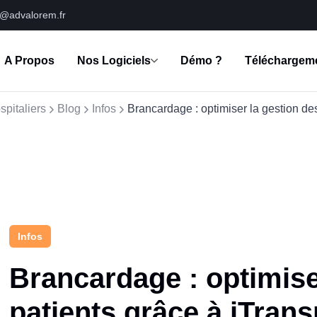
s@advalorem.fr
A Propos
Nos Logiciels
Démo ?
Téléchargem
spitaliers
Blog
Infos
Brancardage : optimiser la gestion des
Infos
Brancardage : optimiser
patients grâce à iTrans